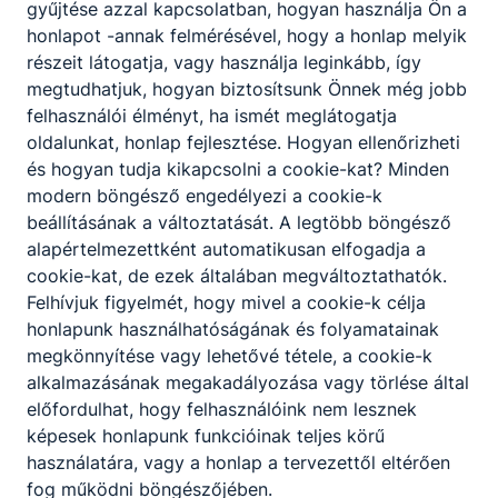
gyűjtése azzal kapcsolatban, hogyan használja Ön a
honlapot -annak felmérésével, hogy a honlap melyik
részeit látogatja, vagy használja leginkább, így
megtudhatjuk, hogyan biztosítsunk Önnek még jobb
felhasználói élményt, ha ismét meglátogatja
oldalunkat, honlap fejlesztése. Hogyan ellenőrizheti
és hogyan tudja kikapcsolni a cookie-kat? Minden
modern böngésző engedélyezi a cookie-k
beállításának a változtatását. A legtöbb böngésző
alapértelmezettként automatikusan elfogadja a
cookie-kat, de ezek általában megváltoztathatók.
Felhívjuk figyelmét, hogy mivel a cookie-k célja
honlapunk használhatóságának és folyamatainak
megkönnyítése vagy lehetővé tétele, a cookie-k
alkalmazásának megakadályozása vagy törlése által
előfordulhat, hogy felhasználóink nem lesznek
képesek honlapunk funkcióinak teljes körű
használatára, vagy a honlap a tervezettől eltérően
fog működni böngészőjében.