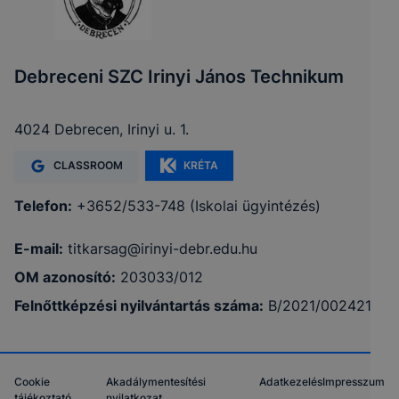
Debreceni SZC Irinyi János Technikum
4024 Debrecen, Irinyi u. 1.
CLASSROOM
KRÉTA
Telefon:
+3652/533-748 (Iskolai ügyintézés)
E-mail:
titkarsag@irinyi-debr.edu.hu
OM azonosító:
203033/012
Felnőttképzési nyilvántartás száma:
B/2021/002421
Cookie
Akadálymentesítési
Adatkezelés
Impresszum
tájékoztató
nyilatkozat