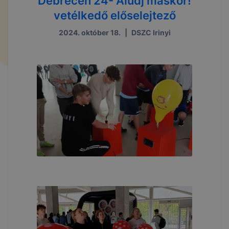
Debrecen 24- Aludj máskor!
vetélkedő előselejtező
2024. október 18.
|
DSZC Irinyi