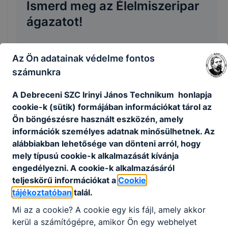
Ismerd meg az Élelmiszeripar
ágazatot!
Az élelmiszeripartól azt várjuk el, hogy
Az Ön adatainak védelme fontos
tartalmas, finom, egészséges és biztonsággal
számunkra
fogyasztható termékeket állítson elő és ezek
az igények egyre csak nőnek, köszönhetően a
A Debreceni SZC Irinyi János Technikum honlapja
vásárlók igényeinek rohamos változásának. A
cookie-k (sütik) formájában információkat tárol az
minőségi élelmiszert előállítók számára mindig
Ön böngészésre használt eszközén, amely
biztosított a megbecsülés és a biztos
információk személyes adatnak minősülhetnek. Az
munkahely.
alábbiakban lehetősége van dönteni arról, hogy
mely típusú cookie-k alkalmazását kívánja
Youtube
engedélyezni. A cookie-k alkalmazásáról
teljeskörű információkat a
Cookie
tájékoztatóban
talál.
Mi az a cookie? A cookie egy kis fájl, amely akkor
kerül a számítógépre, amikor Ön egy webhelyet
Ismerd meg jobban a