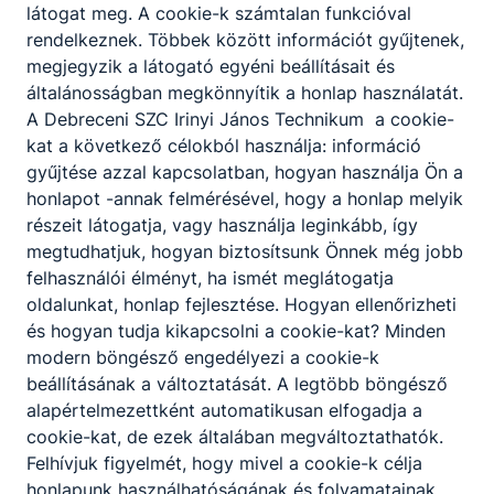
látogat meg. A cookie-k számtalan funkcióval
Közlekedés és
rendelkeznek. Többek között információt gyűjtenek,
szállítmányozás ágazatot!
megjegyzik a látogató egyéni beállításait és
általánosságban megkönnyítik a honlap használatát.
A Debreceni SZC Irinyi János Technikum a cookie-
A városok növekedése miatt egyre nagyobb
kat a következő célokból használja: információ
szükség van jól képzett közlekedési és
gyűjtése azzal kapcsolatban, hogyan használja Ön a
szállítmányozási szakemberekre. Ha szeretnél
honlapot -annak felmérésével, hogy a honlap melyik
részese lenni a logisztikai szervezés komplex
részeit látogatja, vagy használja leginkább, így
világának, akkor nézd meg, milyen gyakorlati
megtudhatjuk, hogyan biztosítsunk Önnek még jobb
és munkalehetőséget biztosítanak partnereink.
felhasználói élményt, ha ismét meglátogatja
oldalunkat, honlap fejlesztése. Hogyan ellenőrizheti
Youtube
és hogyan tudja kikapcsolni a cookie-kat? Minden
modern böngésző engedélyezi a cookie-k
beállításának a változtatását. A legtöbb böngésző
alapértelmezettként automatikusan elfogadja a
cookie-kat, de ezek általában megváltoztathatók.
Felhívjuk figyelmét, hogy mivel a cookie-k célja
honlapunk használhatóságának és folyamatainak