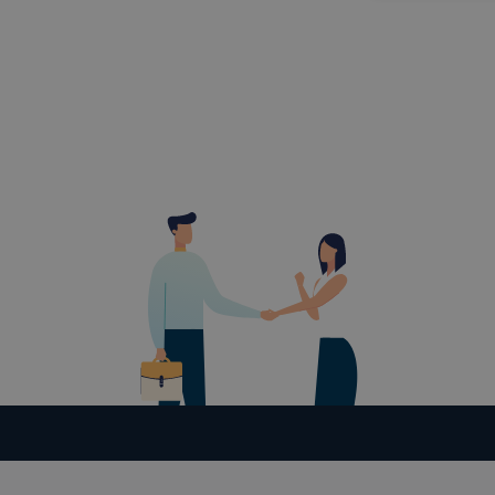
tudja kika
beállításán
automatikus
Felhívjuk f
folyamatai
megakadályo
lesznek kép
tervezettől