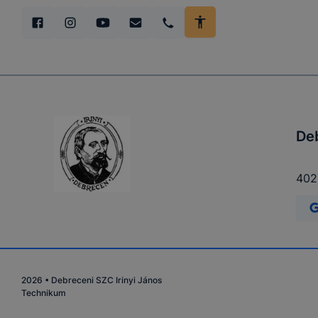
Deb
4024
2026
•
Debreceni SZC Irinyi János
Technikum