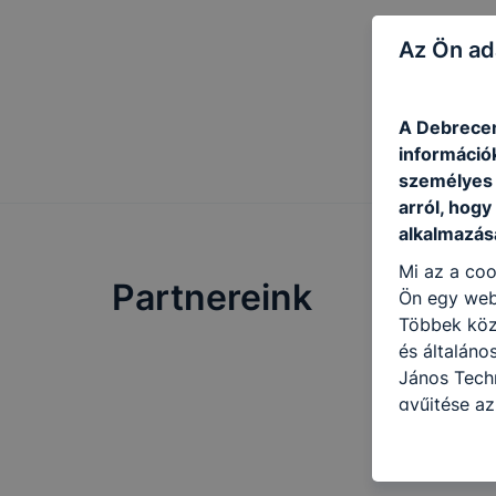
Az Ön ad
A Debrecen
információ
személyes 
arról, hogy
alkalmazásá
Mi az a coo
Partnereink
Ön egy web
Többek közö
és általáno
János Tech
gyűjtése az
felméréséve
így megtudh
ismét meglá