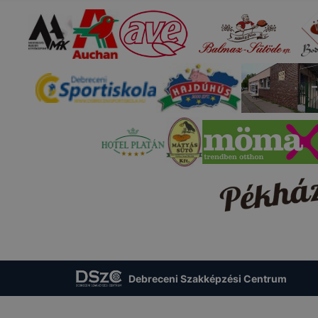
pcsolni a cookie-kat? Minden modern böngésző engedélyezi
ak a változtatását. A legtöbb böngésző alapértelmezettkén
an elfogadja a cookie-kat, de ezek általában megváltozta
igyelmét, hogy mivel a cookie-k célja honlapunk használha
nak megkönnyítése vagy lehetővé tétele, a cookie-k alkal
zása vagy törlése által előfordulhat, hogy felhasználóink
esek honlapunk funkcióinak teljes körű használatára, vagy
 eltérően fog működni böngészőjében.
Debreceni Szakképzési Centrum