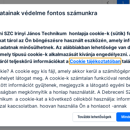
1
atainak védelme fontos számunkra
i SZC Irinyi János Technikum honlapja cookie-k (sütik) 
kat tárol az Ön böngészésre használt eszközén, amely in
adatnak minősülhetnek. Az alábbiakban lehetősége van 
 mely típusú cookie-k alkalmazását kívánja engedélyezni.
ról teljeskörű információkat a
Cookie tájékoztatóban
talá
kie? A cookie egy kis fájl, amely akkor kerül a számítógép
helyet látogat meg. A cookie-k számtalan funkcióval rend
tt információt gyűjtenek, megjegyzik a látogató egyéni beá
sságban megkönnyítik a honlap használatát. A Debreceni SZ
nikum a cookie-kat a következő célokból használja: infor
zal kapcsolatban, hogyan használja Ön a honlapot -annak
l, hogy a honlap melyik részeit látogatja, vagy használja l
További lehetőségek
Mind
atjuk, hogyan biztosítsunk Önnek még jobb felhasználói é
togatja oldalunkat, honlap fejlesztése. Hogyan ellenőrizhe