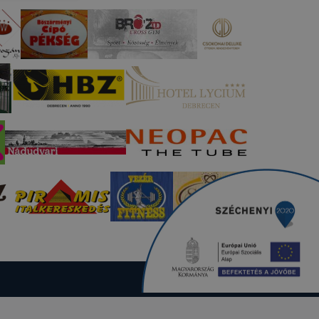
 a cookie-k
t
thatók.
tóságának és
mazásának
 nem
 a honlap a