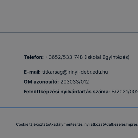
Telefon:
+3652/533-748 (Iskolai ügyintézés)
E-mail:
titkarsag@irinyi-debr.edu.hu
OM azonosító:
203033/012
Felnőttképzési nyilvántartás száma:
B/2021/00
Cookie tájékoztató
Akadálymentesítési nyilatkozat
Adatkezelés
Impre