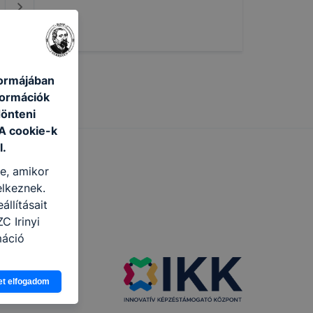
formájában
formációk
dönteni
 A cookie-k
l.
re, amikor
elkeznek.
llításait
C Irinyi
máció
eginkább,
et elfogadom
lményt, ha
ti és hogyan